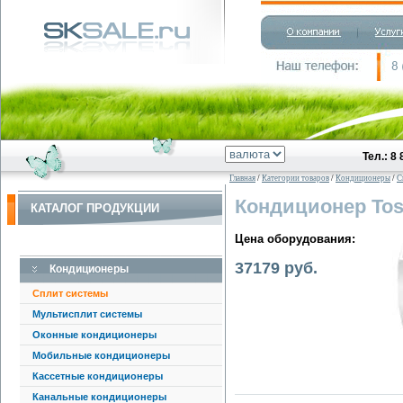
Тел.: 8
Главная
/
Категории товаров
/
Кондиционеры
/
С
Кондиционер Tos
КАТАЛОГ ПРОДУКЦИИ
Цена оборудования:
37179 руб.
Кондиционеры
Сплит системы
Мультисплит системы
Оконные кондиционеры
Мобильные кондиционеры
Кассетные кондиционеры
Канальные кондиционеры