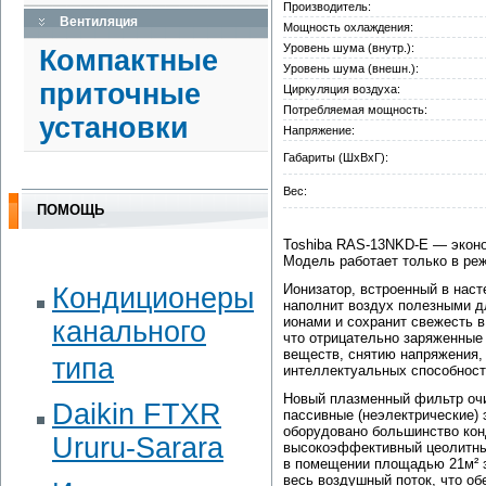
Производитель:
Вентиляция
Мощность охлаждения:
Уровень шума (внутр.):
Компактные
Уровень шума (внешн.):
приточные
Циркуляция воздуха:
Потребляемая мощность:
установки
Напряжение:
Габариты (ШxВxГ):
Вес:
ПОМОЩЬ
Toshiba RAS-13NKD-E — эконо
Модель работает только в ре
Ионизатор, встроенный в нас
Кондиционеры
наполнит воздух полезными д
ионами и сохранит свежесть в
канального
что отрицательно заряженные
веществ, снятию напряжения,
типа
интеллектуальных способност
Новый плазменный фильтр очи
Daikin FTXR
пассивные (неэлектрические)
оборудовано большинство кон
Ururu-Sarara
высокоэффективный цеолитны
в помещении площадью 21м² з
весь воздушный поток, что о