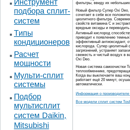
Инструмент
фильтры, ввиду их небольших
подбора сплит-
Новый фильтр Супер Oxi Deo, 
сочетает в себе все положите
систем
цеолитного фильтра. Совреме
свойств витамина С и экстрак
вредные оксиды и переводить
Типы
Активный кислород способств
приводит к появлению темных 
кондиционеров
эффективный антиоксидант, о
кислорода. Супер цеолитный 
загрязнений, устраняет запах
Расчет
свежесть и чистый воздух в 
Oxi Deo.
мощности
Новая система самоочистки To
теплообменнике, предотвраща
Мульти-сплит
Когда вы выключаете ваш конд
работает ещё 20 минут, осуш
системы
автоматически.
Информация о производителе 
Подбор
Все модели сплит систем Tos
мультисплит
систем Daikin,
Mitsubishi