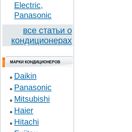
Electric,
Panasonic
вce cтaтьи o
кoндициoнepax
МАРКИ КОНДИЦИОНЕРОВ
Daikin
Panasonic
Mitsubishi
Haier
Hitachi