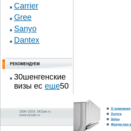
Carrier
Gree
Sanyo
Dantex
РЕКОМЕНДУЕМ
30шенгенские
визы ес
еще
50
О компании
2006–2024, SKSale.ru
Услуги
www.sksale.ru
Цены
Форум про 