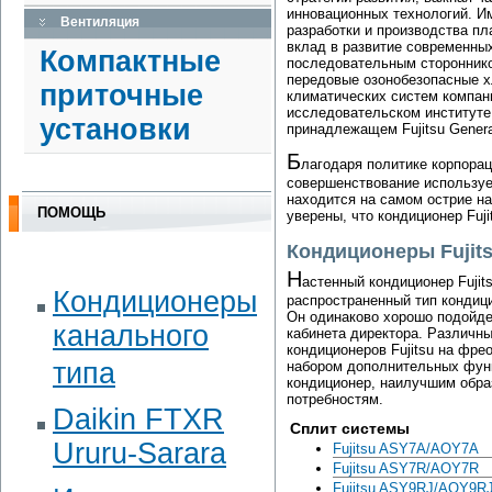
инновационных технологий. Им
Вентиляция
разработки и производства п
вклад в развитие современны
Компактные
последовательным стороннико
передовые озонобезопасные х
приточные
климатических систем компан
исследовательском институте
установки
принадлежащем Fujitsu General
Б
лагодаря политике корпораци
совершенствование используе
находится на самом острие на
ПОМОЩЬ
уверены, что кондиционер Fuj
Кондиционеры Fujit
Н
астенный кондиционер Fujit
Кондиционеры
распространенный тип кондиц
Он одинаково хорошо подойдет
канального
кабинета директора. Различн
кондиционеров Fujitsu на фр
типа
набором дополнительных функ
кондиционер, наилучшим обр
потребностям.
Daikin FTXR
Сплит системы
Ururu-Sarara
Fujitsu ASY7A/AOY7A
Fujitsu ASY7R/AOY7R
Fujitsu ASY9RJ/AOY9R