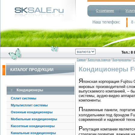
Тел.: 8
Главная
/
Категории товаров
/
Кондиционеры
/
С
Кондиционеры Fu
КАТАЛОГ ПРОДУКЦИИ
Я
понская корпорация Fujitsu 
мировых производителей слож
Кондиционеры
выпускаемого компанией, – б
системы, аудио-видео аппара
Сплит системы
компоненты.
Мультисплит системы
П
лазменные панели, портати
Оконные кондиционеры
холодильники под брэндом Fu
Мобильные кондиционеры
современной и надежной техни
Кассетные кондиционеры
Р
епутация компании являетс
Канальные кондиционеры
стратегии развития, важная ч