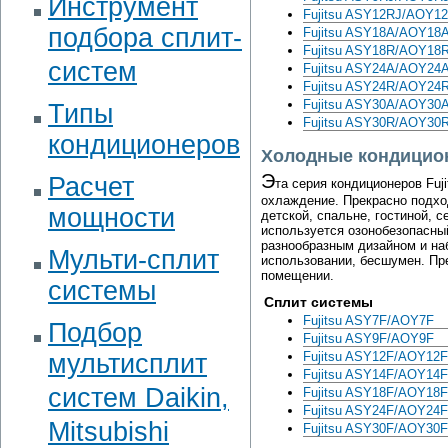
Инструмент
Fujitsu ASY12RJ/AOY1
подбора сплит-
Fujitsu ASY18A/AOY18
Fujitsu ASY18R/AOY18
систем
Fujitsu ASY24A/AOY24
Fujitsu ASY24R/AOY24
Fujitsu ASY30A/AOY30
Типы
Fujitsu ASY30R/AOY30
кондиционеров
Холодные кондицион
Э
Расчет
та серия кондиционеров Fuji
охлаждение. Прекрасно подхо
мощности
детской, спальне, гостиной, 
используется озонобезопасны
разнообразным дизайном и на
Мульти-сплит
использовании, бесшумен. Пр
помещении.
системы
Сплит системы
Fujitsu ASY7F/AOY7F
Подбор
Fujitsu ASY9F/AOY9F
мультисплит
Fujitsu ASY12F/AOY12F
Fujitsu ASY14F/AOY14F
систем Daikin,
Fujitsu ASY18F/AOY18F
Fujitsu ASY24F/AOY24F
Mitsubishi
Fujitsu ASY30F/AOY30F