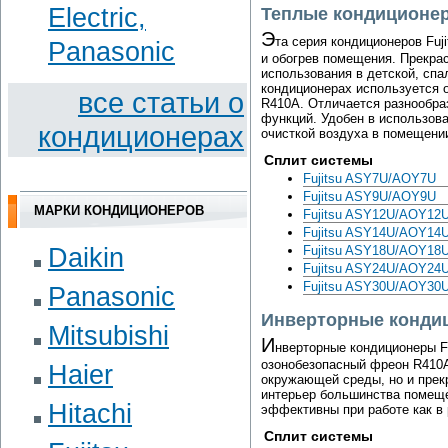
Electric,
Теплые кондиционер
Э
та серия кондиционеров Fuj
Panasonic
и обогрев помещения. Прекра
использования в детской, спал
кондиционерах используется 
вce cтaтьи o
R410A. Отличается разнообра
функций. Удобен в использов
кoндициoнepax
очисткой воздуха в помещени
Сплит системы
Fujitsu ASY7U/AOY7U
Fujitsu ASY9U/AOY9U
МАРКИ КОНДИЦИОНЕРОВ
Fujitsu ASY12U/AOY12
Fujitsu ASY14U/AOY14
Daikin
Fujitsu ASY18U/AOY18
Fujitsu ASY24U/AOY24
Fujitsu ASY30U/AOY30
Panasonic
Инверторные кондиц
Mitsubishi
И
нверторные кондиционеры F
озонобезопасный фреон R410A
Haier
окружающей среды, но и прек
интерьер большинства помещ
Hitachi
эффективны при работе как в 
Сплит системы