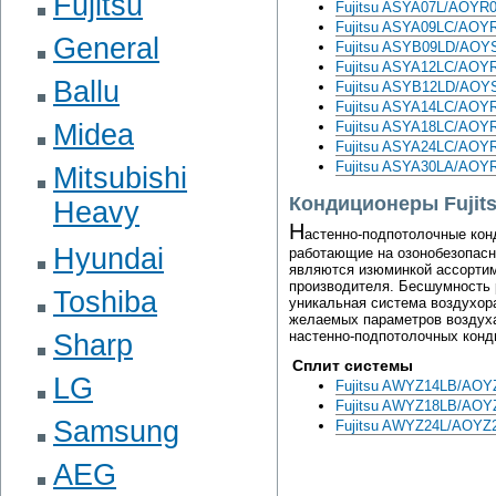
Fujitsu
Fujitsu ASYA07L/AOYR
Fujitsu ASYA09LC/AOY
General
Fujitsu ASYB09LD/AOY
Fujitsu ASYA12LC/AOY
Ballu
Fujitsu ASYB12LD/AOY
Fujitsu ASYA14LC/AOY
Midea
Fujitsu ASYA18LC/AOY
Fujitsu ASYA24LC/AOY
Fujitsu ASYA30LA/AOY
Mitsubishi
Кондиционеры Fujits
Heavy
Н
астенно-подпотолочные конд
Hyundai
работающие на озонобезопас
являются изюминкой ассорти
производителя. Бесшумность 
Toshiba
уникальная система воздухор
желаемых параметров воздуха
настенно-подпотолочных конди
Sharp
Сплит системы
LG
Fujitsu AWYZ14LB/AOY
Fujitsu AWYZ18LB/AOY
Samsung
Fujitsu AWYZ24L/AOYZ
AEG