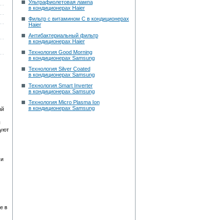
Ультрафиолетовая лампа
в кондиционерах Haier
Фильтр с витамином С в кондиционерах
Haier
Антибактериальный фильтр
в кондиционерах Haier
Технология Good Morning
в кондиционерах Samsung
Технология Silver Coated
в кондиционерах Samsung
Технология Smart Inverter
в кондиционерах Samsung
Технология Micro Plasma Ion
в кондиционерах Samsung
ый
ы
зуют
 и
е в