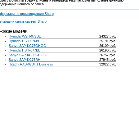
оцесса очистки воздуха, ионный генератор Plasmacluster выполняет функцию
ддержания ионного баланса.
формация о производителе Sharp
е модели сплит систем Sharp
хожие модели:
Hyundai WSH-077BE
24327 руб.
Hyundai HSH-076BE
25191 руб.
Sanyo SAP-KC75GHGC
26109 руб.
Hyundai HSH-077BE
26190 руб.
Sanyo SAP-KC95GHGC
26757 руб.
Sanyo SAP-KC75RH
27945 руб.
Hitachi RAS-07BH1 Business
32022 руб.