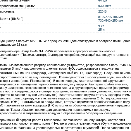
овень шума (внешн.):
44 дБ
требляемая мощность:
0.64 кВт
пряжение:
220 В
810x270x184 мм
бариты (ШxВxГ):
730x540x250 мм
9 кг
с:
25 кг
ндиционер Sharp AY-AP7FHR-WR предназначен для охлаждения и обогрева помещения
ощадью до 22 кв.м.
кондиционере Sharp AY-AP7FHR-WR используется прогрессивная технология
lasmacluster» (Плазмакластер), благодаря которой окружающий нас воздух становится
стым.
помощью плазменного разряда специальное устройство, разработанное Sharp - "Ионн
нератор Sharp" - расщепляет молекулы воды H
O, содержащиеся в воздухе, на
2
ложительный ион H+ (водород), и отрицательный ион O
- (кислород). Полученные ион
2
спространяются по всему помещению. Взаимодействуя с молекулами воды, они обра
астеры ионов (ионы Plasmacluster). В свою очередь, кластеры ионов обнаруживают
ходящиеся в помещении переносимые по воздуху вирусы, бактерии, грибки плесени,
льцу, аллергены экскрементов пылевого клеща и другие вредные примеси (например,
ись азота, содержащуюся в сигаретном дыме, аммиачный запах домашних животных и
приятные запахи с кухни и из санузла). Кластеры ионов окружают эти микроорганизмы
щества, трансформируясь в активные гидроксильные радикалы ОН-. Гидроксильные
дикалы (ОН-) - нестабильные соединения, которые стремятся преобразоваться в воду
О), захватывая атом водорода (Н+) из молекул оболочек микроорганизмов и вредных
2
ществ. Таким образом, происходит деактивация переносимых по воздуху
кроорганизмов и загрязнителей воздуха с образованием безвредных соединений.
орой важный эффект работы технологии Plasmacluster , основу которой составляет
нерация как положительных ионов (Н+), так и отрицательных ионов (О
-), – поддержани
2
мещении их баланса на уровне идеальных естественных условий. После завершения