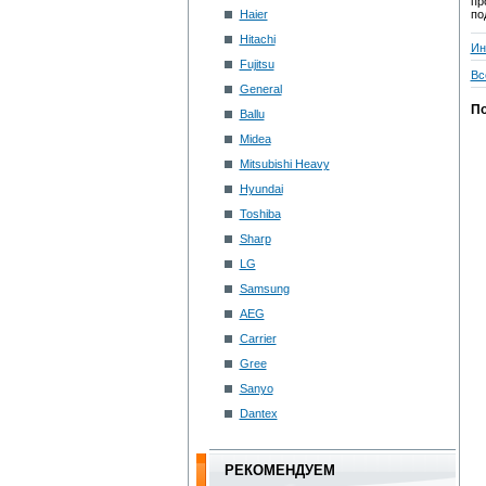
пр
Haier
по
Hitachi
Ин
Fujitsu
Вс
General
По
Ballu
Midea
Mitsubishi Heavy
Hyundai
Toshiba
Sharp
LG
Samsung
AEG
Carrier
Gree
Sanyo
Dantex
РЕКОМЕНДУЕМ