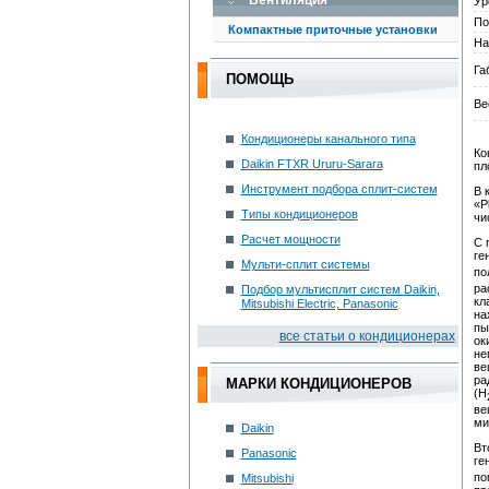
Вентиляция
Ур
По
Компактные приточные установки
На
Га
ПОМОЩЬ
Ве
Кондиционеры канального типа
Ко
Daikin FTXR Ururu-Sarara
пл
Инструмент подбора сплит-систем
В 
«P
Типы кондиционеров
чи
Расчет мощности
С 
ге
Мульти-сплит системы
по
ра
Подбор мультисплит систем Daikin,
кл
Mitsubishi Electric, Panasonic
на
пы
вce cтaтьи o кoндициoнepax
ок
не
ве
ра
МАРКИ КОНДИЦИОНЕРОВ
(Н
ве
ми
Daikin
Вт
Panasonic
ге
по
Mitsubishi