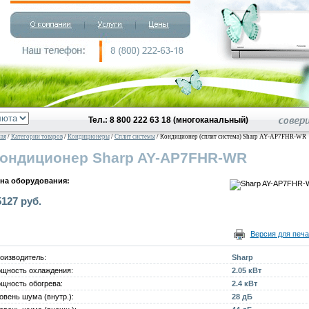
Тел.: 8 800 222 63 18 (многоканальный)
ная
/
Категории товаров
/
Кондиционеры
/
Сплит системы
/ Кондиционер (сплит система) Sharp AY-AP7FHR-WR
ондиционер Sharp AY-AP7FHR-WR
на оборудования:
5127 руб.
Версия для печа
оизводитель:
Sharp
щность охлаждения:
2.05 кВт
щность обогрева:
2.4 кВт
овень шума (внутр.):
28 дБ