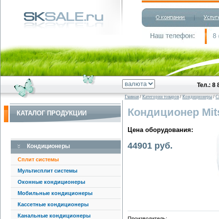
Тел.: 8
Главная
/
Категории товаров
/
Кондиционеры
/
С
Кондиционер Mit
КАТАЛОГ ПРОДУКЦИИ
Цена оборудования:
44901 руб.
Кондиционеры
Сплит системы
Мультисплит системы
Оконные кондиционеры
Мобильные кондиционеры
Кассетные кондиционеры
Канальные кондиционеры
Производитель: