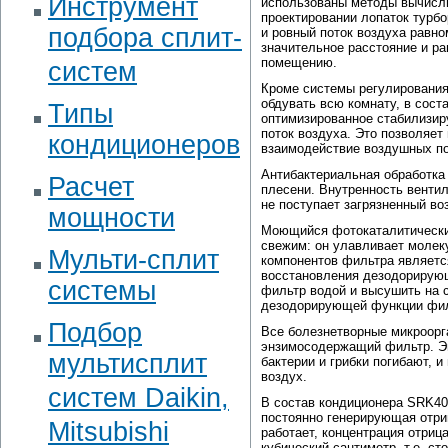
Инструмент
использованы методы вычисли
проектировании лопаток турб
подбора сплит-
и ровный поток воздуха равн
значительное расстояние и р
помещению.
систем
Кроме системы регулирования
обдувать всю комнату, в сос
Типы
оптимизированное стабилизи
поток воздуха. Это позволяет
кондиционеров
взаимодействие воздушных по
Антибактериальная обработка
Расчет
плесени. Внутренность вентил
не поступает загрязненный во
мощности
Моющийся фотокаталитически
свежим: он улавливает молек
Мульти-сплит
компонентов фильтра является
восстановления дезодорирую
системы
фильтр водой и высушить на 
дезодорирующей функции фил
Подбор
Все болезнетворные микроорг
энзимосодержащий фильтр. Эн
мультисплит
бактерии и грибки погибают, 
воздух.
систем Daikin,
В состав кондиционера SRK40
постоянно генерирующая отри
Mitsubishi
работает, концентрация отриц
кубический сантиметр, т.е. ст