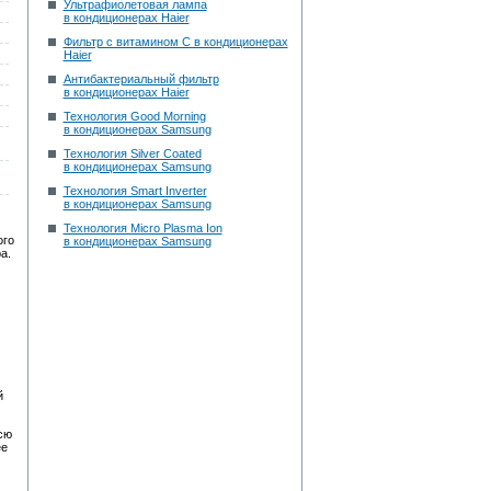
Ультрафиолетовая лампа
в кондиционерах Haier
Фильтр с витамином С в кондиционерах
Haier
Антибактериальный фильтр
в кондиционерах Haier
Технология Good Morning
в кондиционерах Samsung
Технология Silver Coated
в кондиционерах Samsung
Технология Smart Inverter
в кондиционерах Samsung
Технология Micro Plasma Ion
ого
в кондиционерах Samsung
а.
й
сю
ее