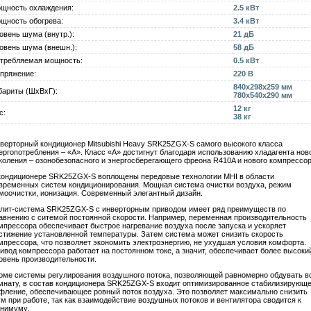
щность охлаждения:
2.5 кВт
щность обогрева:
3.4 кВт
овень шума (внутр.):
21 дБ
овень шума (внешн.):
58 дБ
требляемая мощность:
0.5 кВт
пряжение:
220 В
840x298x259 мм
бариты (ШxВxГ):
780x540x290 мм
12 кг
с:
38 кг
верторный кондиционер Mitsubishi Heavy SRK25ZGX-S самого высокого класса
ергопотребления – «А». Класс «А» достигнут благодаря использованию хладагента нов
коления – озонобезопасного и энергосберегающего фреона R410A и нового компрессор
кондиционере SRK25ZGX-S воплощены передовые технологии MHI в области
временных систем кондиционирования. Мощная система очистки воздуха, режим
моочистки, ионизация. Современный элегантный дизайн.
лит-система SRK25ZGX-S с инверторным приводом имеет ряд преимуществ по
авнению с ситемой постоянной скорости. Например, переменная производительность
мпрессора обеспечивает быстрое нагревание воздуха после запуска и ускоряет
стижение установленной температуры. Затем система может снизить скорость
мпрессора, что позволяет экономить электроэнергию, не ухудшая условия комфорта.
ивод компрессора работает на постоянном токе, а значит, обеспечивает более высоки
овень производительности.
оме системы регулирования воздушного потока, позволяющей равномерно обдувать в
мнату, в состав кондиционера SRK25ZGX-S входит оптимизированное стабилизирующ
фление, обеспечивающее ровный поток воздуха. Это позволяет максимально снизить
м при работе, так как взаимодействие воздушных потоков и вентилятора сводится к
нимуму.