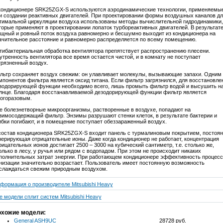
кондиционере SRK25ZGX-S используются аэродинамические технологии, применяемы
и создании реактивных двигателей. При проектировании формы воздушных каналов дл
тимальной циркуляции воздуха использованы методы вычислительной гидродинамики,
торые применяют в проектировании лопаток турбореактивных двигателей. В результат
щный и ровный поток воздуха равномерно и бесшумно выходит из кондиционера на
ачительное расстояние и равномерно распределяется по всему помещению.
тибактериальная обработка вентилятора препятствует распространению плесени.
утренность вентилятора все время остается чистой, и в комнату не поступает
грязненный воздух.
льтр сохраняет воздух свежим: он улавливает молекулы, вызывающие запахи. Одним 
мпонентов фильтра является оксид титана. Если фильтр загрязнился, для восстановле
зодорирующей функции необходимо всего, лишь промыть фильтр водой и высушить н
лнце. Благодаря восстанавливаемой дезодорирующей функции фильтр является
огоразовым.
е болезнетворные микроорганизмы, растворенные в воздухе, попадают на
зимосодержащий фильтр. Энзимы разрушают стенки клеток, в результате бактерии и
ибки погибают, и в помещение поступает обеззараженный воздух.
состав кондиционера SRK25ZGX-S входит панель с турмалиновым покрытием, постоян
нерирующая отрицательные ионы. Даже когда кондиционер не работает, концентрация
рицательных ионов достигает 2500 – 3000 на кубический сантиметр, т.е. столько же,
олько в лесу, у ручья или рядом с водопадом. При этом не происходит никаких
полнительных затрат энергии. При работающем кондиционере эффективность процесс
низации значительно возрастает. Пользователь имеет постоянную возможность
слаждаться свежим природным воздухом.
формация о производителе Mitsubishi Heavy
е модели сплит систем Mitsubishi Heavy
хожие модели:
General ASH9UC
28728 руб.