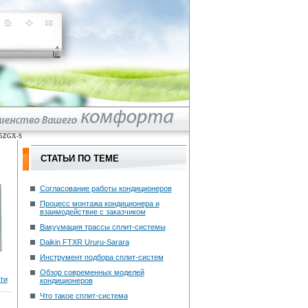
K25ZGX-S
СТАТЬИ ПО ТЕМЕ
Согласование работы кондиционеров
Процесс монтажа кондиционера и
взаимодействие с заказчиком
Вакуумация трассы сплит-системы
Daikin FTXR Ururu-Sarara
Инструмент подбора сплит-систем
Обзор современных моделей
ти
кондиционеров
Что такое сплит-система