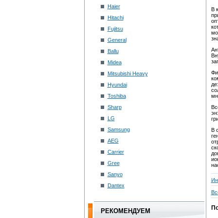
Haier
В 
пр
Hitachi
оп
ко
Fujitsu
мо
зн
General
Ан
Ballu
Вн
за
Midea
Фи
Mitsubishi Heavy
ко
де
Hyundai
со
Toshiba
мн
Sharp
Вс
эн
LG
гр
Samsung
В 
ге
AEG
от
ск
Carrier
до
ио
Gree
на
Sanyo
Ин
Dantex
Вс
По
РЕКОМЕНДУЕМ