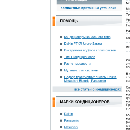
Вентиляция
Мо
Компактные приточные установки
Мо
Ур
Ур
ПОМОЩЬ
По
На
Кондиционеры канального типа
Га
Daikin FTXR Ururu-Sarara
Ве
Инструмент подбора сплит-систем
Типы кондиционеров
Ин
Расчет мощности
эн
по
Мульти-сплит системы
В 
Подбор мультисплит систем Daikin,
со
Mitsubishi Electric, Panasonic
са
Сп
вce cтaтьи o кoндициoнepax
ср
ко
до
ко
МАРКИ КОНДИЦИОНЕРОВ
Пр
ур
Daikin
Кр
ко
Panasonic
ри
шу
Mitsubishi
ми