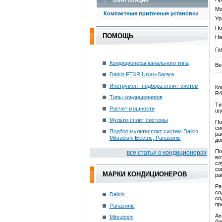
Вентиляция
Мо
Компактные приточные установки
Ур
По
ПОМОЩЬ
На
Га
Кондиционеры канального типа
Ве
Daikin FTXR Ururu-Sarara
Инструмент подбора сплит-систем
Ко
R4
Типы кондиционеров
Ти
Расчет мощности
шу
Мульти-сплит системы
По
си
Подбор мультисплит систем Daikin,
ра
Mitsubishi Electric, Panasonic
до
По
вce cтaтьи o кoндициoнepax
во
сл
со
МАРКИ КОНДИЦИОНЕРОВ
ра
Ра
со
Daikin
со
пр
Panasonic
Ан
Mitsubishi
ба