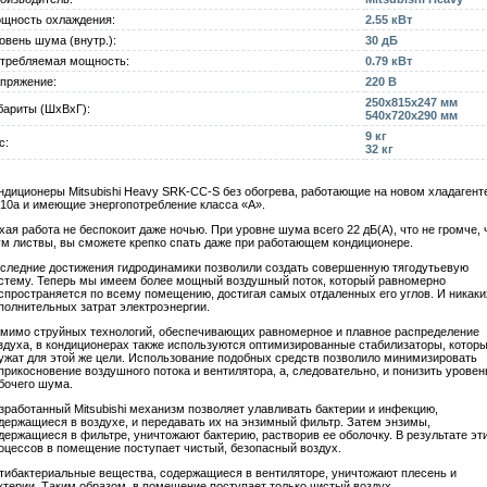
щность охлаждения:
2.55 кВт
овень шума (внутр.):
30 дБ
требляемая мощность:
0.79 кВт
пряжение:
220 В
250x815x247 мм
бариты (ШxВxГ):
540x720x290 мм
9 кг
с:
32 кг
ндиционеры Mitsubishi Heavy
SRK-CC
-S без обогрева, работающие на новом хладагент
10a и имеющие энергопотребление класса «А».
хая работа не беспокоит даже ночью. При уровне шума всего 22 дБ(А), что не громче,
м листвы, вы сможете крепко спать даже при работающем кондиционере.
следние достижения гидродинамики позволили создать совершенную тягодутьевую
стему. Теперь мы имеем более мощный воздушный поток, который равномерно
спространяется по всему помещению, достигая самых отдаленных его углов. И никаки
полнительных затрат электроэнергии.
мимо струйных технологий, обеспечивающих равномерное и плавное распределение
здуха, в кондиционерах также используются оптимизированные стабилизаторы, котор
ужат для этой же цели. Использование подобных средств позволило минимизировать
прикосновение воздушного потока и вентилятора, а, следовательно, и понизить уровен
бочего шума.
зработанный Mitsubishi механизм позволяет улавливать бактерии и инфекцию,
держащиеся в воздухе, и передавать их на энзимный фильтр. Затем энзимы,
держащиеся в фильтре, уничтожают бактерию, растворив ее оболочку. В результате эт
оцессов в помещение поступает чистый, безопасный воздух.
тибактериальные вещества, содержащиеся в вентиляторе, уничтожают плесень и
ктерии. Таким образом, в помещение поступает только чистый воздух.