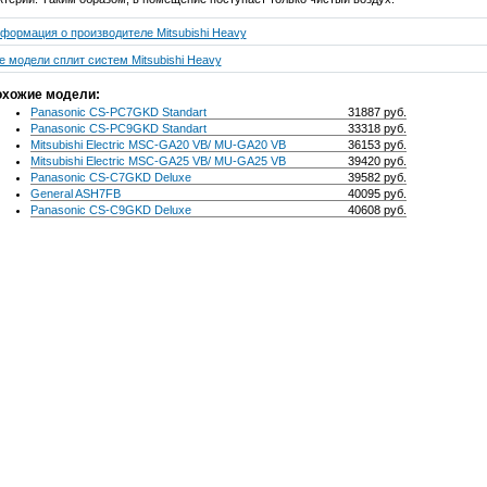
формация о производителе Mitsubishi Heavy
е модели сплит систем Mitsubishi Heavy
хожие модели:
Panasonic CS-PC7GKD Standart
31887 руб.
Panasonic CS-PC9GKD Standart
33318 руб.
Mitsubishi Electric MSC-GA20 VB/ MU-GA20 VB
36153 руб.
Mitsubishi Electric MSC-GA25 VB/ MU-GA25 VB
39420 руб.
Panasonic CS-C7GKD Deluxe
39582 руб.
General ASH7FB
40095 руб.
Panasonic CS-C9GKD Deluxe
40608 руб.