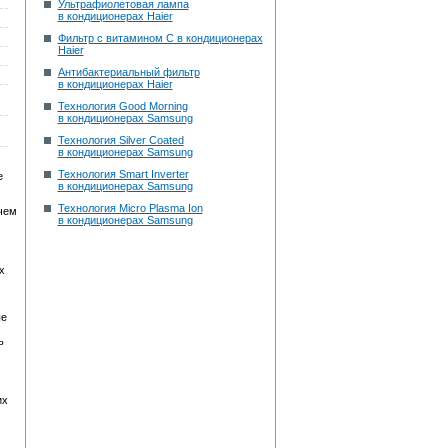
Ультрафиолетовая лампа
в кондиционерах Haier
Фильтр с витамином С в кондиционерах
Haier
Антибактериальный фильтр
в кондиционерах Haier
Технология Good Morning
в кондиционерах Samsung
Технология Silver Coated
в кондиционерах Samsung
Технология Smart Inverter
е
в кондиционерах Samsung
Технология Micro Plasma Ion
 чем
в кондиционерах Samsung
х
ые
ь
их