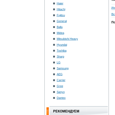
Haier
Ин
Hitachi
Вс
Fujitsu
General
По
Ballu
Midea
Mitsubishi Heavy
Hyundai
Toshiba
Sharp
LG
Samsung
AEG
Carrier
Gree
Sanyo
Dantex
РЕКОМЕНДУЕМ