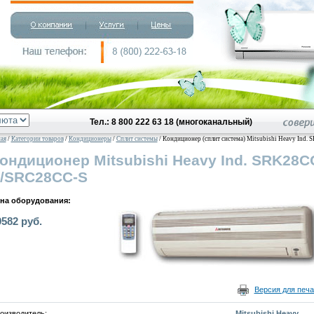
Тел.: 8 800 222 63 18 (многоканальный)
ная
/
Категории товаров
/
Кондиционеры
/
Сплит системы
/ Кондиционер (сплит система) Mitsubishi Heavy Ind
ондиционер Mitsubishi Heavy Ind. SRK28C
/SRC28CC-S
на оборудования:
9582 руб.
Версия для печа
оизводитель:
Mitsubishi Heavy