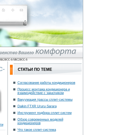
. SRK28CC-S/SRC28CC-S
C-
СТАТЬИ ПО ТЕМЕ
Согласование работы кондиционеров
Процесс монтажа кондиционера и
взаимодействие с заказчиком
Вакуумация трассы сплит-системы
Daikin FTXR Ururu-Sarara
Инструмент подбора сплит-систем
Обзор современных моделей
кондиционеров
ти
Что такое сплит-система