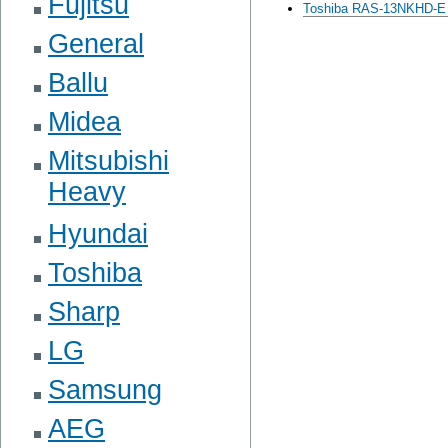
Fujitsu
Toshiba RAS-13NKHD-E
General
Ballu
Midea
Mitsubishi
Heavy
Hyundai
Toshiba
Sharp
LG
Samsung
AEG