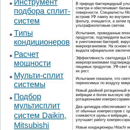
Инструмент
В природе бактерицидный уль
спектра и обеспечивает балан
подбора сплит-
поверхности. Специалисты Hit
встроив УФ лампу во внутренн
систем
фильтр, очищается, а затем 
ультрафиолетовым светом.
Типы
Испытания, проведанные япо
продуктов, подтвердили высо
кондиционеров
в уничтожении бактерий, виру
микроорганизмов. На основе 
выдала официальное заключен
Расчет
Эффективность светодиода UV
мощности
микроорганизмами подтвержде
пищевых продуктов. УФ-свет 
их рост.
Мульти-сплит
Испытания показали, что свет
системы
переносимых по воздуху микр
Новый двойной ротационный ко
Подбор
вибрации и более высокую эф
ротационными компрессорами
мультисплит
Два цилиндра обеспечивают х
от обычных компрессоров с о
систем Daikin,
снижаются шумы и вибрации.
улучшает работу компрессора
Mitsubishi
Новые кондиционеры Hitachi и