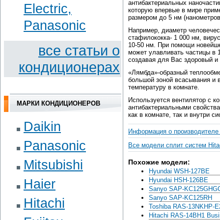
антибактериальных наночастиц
Electric,
которую впервые в мире приме
размером до 5 нм (нанометров)
Panasonic
Например, диаметр человеческ
стафилококка- 1 000 нм, вир
10-50 нм. При помощи новейше
вce cтaтьи o
может улавливать частицы в 1
создавая для Вас здоровый и 
кoндициoнepax
«Лямбда»-образный теплообме
большой зоной всасывания и 
температуру в комнате.
Используется вентилятор с к
МАРКИ КОНДИЦИОНЕРОВ
антибактериальными свойства
как в комнате, так и внутри с
Daikin
Информация о производителе 
Panasonic
Все модели сплит систем Hita
Mitsubishi
Похожие модели:
Hyundai WSH-127BE
Hyundai HSH-126BE
Haier
Sanyo SAP-KC125GHG
Sanyo SAP-KC125RH
Hitachi
Toshiba RAS-13NKHP-E
Hitachi RAS-14BH1 Bus