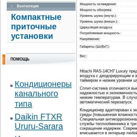
Мощность охлаждения:
Вентиляция
Мощность обогрева:
Компактные
Уровень шума (внутр.):
Уровень шума (внешн.):
приточные
Циркуляция воздуха:
Потребляемая мощность:
установки
Напряжение:
Габариты (ШxВxГ):
Вес:
ПОМОЩЬ
Hitachi RAS-14CH7 Luxury пр
воздуха с деодорирующим и 
таймером и низким уровнем ш
Кондиционеры
Сплит-система отличается в
канального
надежностью и экономичность
низким температурам. В случ
типа
автоматический перезапуск.
Кондиционер адаптирован к э
Daikin FTXR
среды (повышенная влажность,
Специальная антикоррозионная
службы теплообменника в три 
Ururu-Sarara
сокращение издержек. Соврем
вписывается в интерьер любой