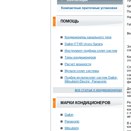
Вентиляция
Ур
Ци
Компактные приточные установки
По
На
ПОМОЩЬ
Га
Ве
Кондиционеры канального типа
Daikin FTXR Ururu-Sarara
Эл
со
Инструмент подбора сплит-систем
Ко
Типы кондиционеров
эт
Расчет мощности
Сп
от
Мульти-сплит системы
са
Подбор мультисплит систем Daikin,
со
Mitsubishi Electric, Panasonic
фи
Дл
вce cтaтьи o кoндициoнepax
во
за
Ре
МАРКИ КОНДИЦИОНЕРОВ
те
ко
с 
Daikin
ав
Panasonic
В 
ко
Mitsubishi
см