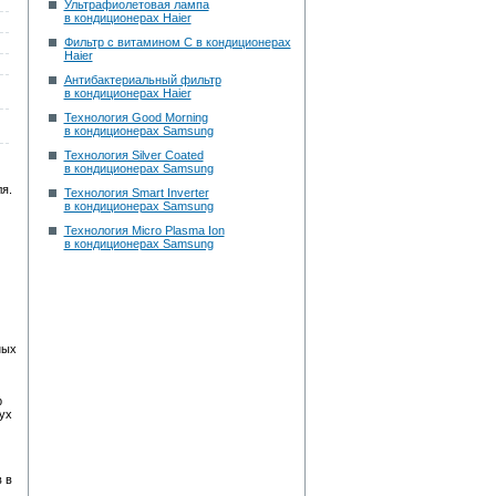
Ультрафиолетовая лампа
в кондиционерах Haier
Фильтр с витамином С в кондиционерах
Haier
Антибактериальный фильтр
в кондиционерах Haier
Технология Good Morning
в кондиционерах Samsung
Технология Silver Coated
в кондиционерах Samsung
я.
Технология Smart Inverter
в кондиционерах Samsung
Технология Micro Plasma Ion
в кондиционерах Samsung
ных
р
ух
 в