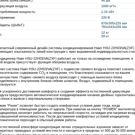
овень шума (внешн.):
56 дБ
ркуляция воздуха:
1000 м³/ч
требляемая мощность:
2.15 кВт
пряжение:
220 В
870x305x225 мм
бариты (ШxВxГ):
783x543x255 мм
12 кг
с:
59 кг
егантный современный дизайн системы кондиционирования Haier HSU-22H03/VA(ZXF)
вмещает изысканность линий конструкции с ярко выраженной индивидуальностью стил
ндиционер Haier HSU-22H03/VA(ZXF) работает не только на охлаждение помещения, в
ой модели присутствует функция обогрева воздуха.
лит-система Haier HSU-22H03/VA(ZXF) с подмесом свежего воздуха помогает снизить
носительное содержание CO
в помещении, что благотворно сказывается на вашем
2
мочувствии. Подмес свежего воздуха происходит с помощью выносного блока
единяемого с внутренним блоком гибким шлангом. Воздух, подаваемый в помещение,
льтруется.
я ускоренного достижения комфорта и создания эффекта естественной циркуляции
здуха предусмотрено автоматическое координирование качания двойных горизонталь
слонок и жалюзи с вертикальными створками.
жим “Power” позволит быстро создать комфортные условия даже тогда, когда
мпература в помещении далека от идеала. При нажатии на кнопку “POWER” вентилято
ндиционера начинает работать на сверхвысокой скорости, охлаждая или нагревая возд
повышенной интенсивностью. После достижения комфортных условий кондиционер
томатически переходит в обычный режим работы.
естественной атмосфере концентрация легких отрицательных аэроинов зависит от
нкретных природных условий местности и находится в пределах от 600 до 50 000 ионов
3
воздуха. Наиболее богат отрицательными ионами воздух горных курортов, морских