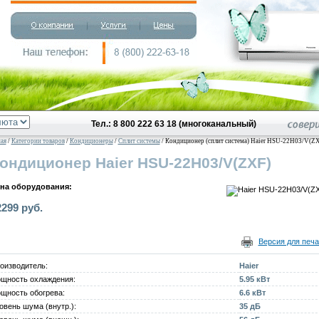
Тел.: 8 800 222 63 18 (многоканальный)
ная
/
Категории товаров
/
Кондиционеры
/
Сплит системы
/ Кондиционер (сплит система) Haier HSU-22H03/V(Z
ондиционер Haier HSU-22H03/V(ZXF)
на оборудования:
2299 руб.
Версия для печа
оизводитель:
Haier
щность охлаждения:
5.95 кВт
щность обогрева:
6.6 кВт
овень шума (внутр.):
35 дБ