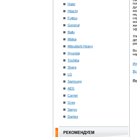
по
Haier
ду
ки
Hitachi
не
Fujitsu
се
ио
General
жи
эф
Ballu
Ул
Midea
др
ри
Mitsubishi Heavy
Во
Hyundai
на
Toshiba
Ин
Sharp
Вс
LG
По
Samsung
AEG
Carrier
Gree
Sanyo
Dantex
РЕКОМЕНДУЕМ