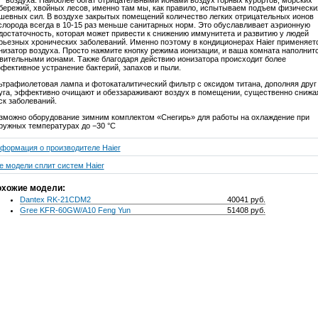
бережий, хвойных лесов, именно там мы, как правило, испытываем подъем физически
шевных сил. В воздухе закрытых помещений количество легких отрицательных ионов
слорода всегда в 10-15 раз меньше санитарных норм. Это обуславливает аэрионную
достаточность, которая может привести к снижению иммунитета и развитию у людей
рьезных хронических заболеваний. Именно поэтому в кондиционерах Haier применяет
низатор воздуха. Просто нажмите кнопку режима ионизации, и ваша комната наполнит
вительными ионами. Также благодаря действию ионизатора происходит более
фективное устранение бактерий, запахов и пыли.
ьтрафиолетовая лампа и фотокаталитический фильтр с оксидом титана, дополняя друг
уга, эффективно очищают и обеззараживают воздух в помещении, существенно снижа
ск заболеваний.
зможно оборудование зимним комплектом «Снегирь» для работы на охлаждение при
ружных температурах до −30 °С
формация о производителе Haier
е модели сплит систем Haier
хожие модели:
Dantex RK-21CDM2
40041 руб.
Gree KFR-60GW/A10 Feng Yun
51408 руб.