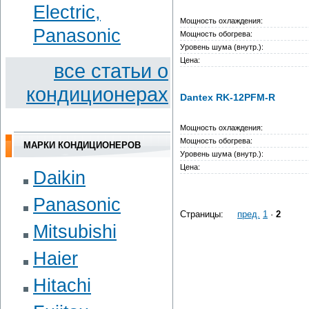
Electric,
Мощность охлаждения:
Panasonic
Мощность обогрева:
Уровень шума (внутр.):
Цена:
вce cтaтьи o
кoндициoнepax
Dantex RK-12PFM-R
Мощность охлаждения:
Мощность обогрева:
МАРКИ КОНДИЦИОНЕРОВ
Уровень шума (внутр.):
Цена:
Daikin
Panasonic
Страницы:
пред.
1
·
2
Mitsubishi
Haier
Hitachi