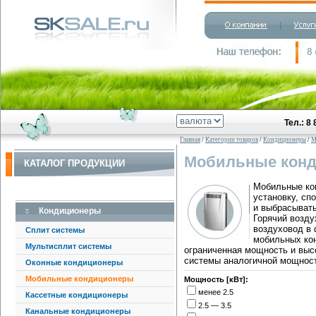
Тел.: 8
Главная
/
Категории товаров
/
Кондиционеры
/
М
Мобильные кон
КАТАЛОГ ПРОДУКЦИИ
Мобильные ко
установку, сп
и выбрасывать
Кондиционеры
Горячий возду
воздуховод в 
Сплит системы
мобильных ко
Мультисплит системы
ограниченная мощность и выс
системы аналогичной мощнос
Оконные кондиционеры
Мобильные кондиционеры
Мощность [кВт]:
менее 2.5
Кассетные кондиционеры
2.5 — 3.5
Канальные кондиционеры