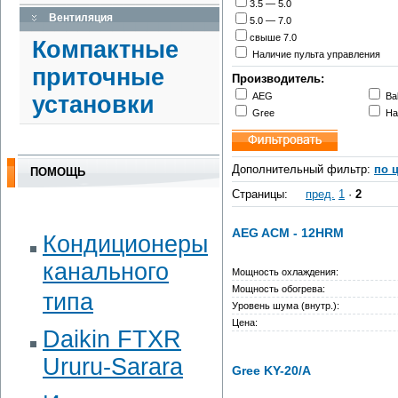
3.5 — 5.0
Вентиляция
5.0 — 7.0
свыше 7.0
Компактные
Наличие пульта управления
приточные
Производитель:
AEG
Bal
установки
Gree
Ha
Дополнительный фильтр:
по 
ПОМОЩЬ
Страницы:
пред.
1
·
2
AEG ACM - 12HRM
Кондиционеры
канального
Мощность охлаждения:
Мощность обогрева:
типа
Уровень шума (внутр.):
Цена:
Daikin FTXR
Ururu-Sarara
Gree KY-20/A